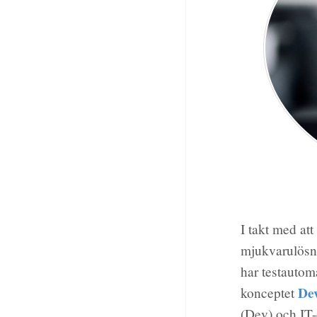
I takt med att
mjukvarulösnin
har testautom
De
konceptet
(Dev) och IT-d