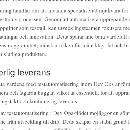
ering handlar om att använda specialiserad mjukvara för 
 testningsprocessen. Genom att automatisera upprepande
pgifter som testfall, kan utvecklingsteamen fokusera me
ningar och innovation. Detta sparar inte bara värdefull t
ens noggrannhet, minskar risken för mänskliga fel och bidr
n slutliga produkten.
rlig leverans
rsta värdena med testautomatisering inom Dev Ops är för
iera och åtgärda buggar, vilket är essentiellt för att upprät
ingstakt och kontinuerlig leverans.
 av testautomatisering i Dev Ops-flödet möjliggör en söm
ine från utveckling till drift. Detta skapar en stabil grund f