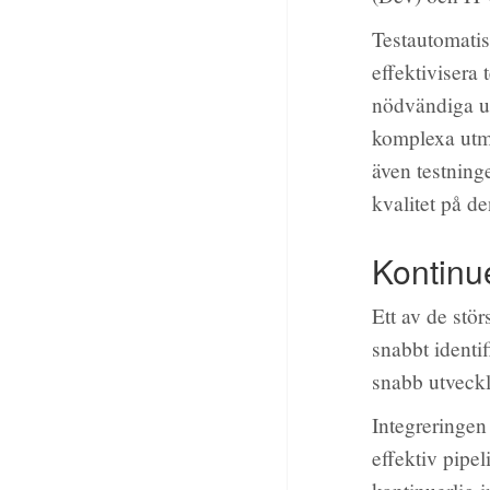
Testautomatis
effektivisera
nödvändiga up
komplexa utma
även testning
kvalitet på de
Kontinue
Ett av de stö
snabbt identif
snabb utveckl
Integreringen
effektiv pipel