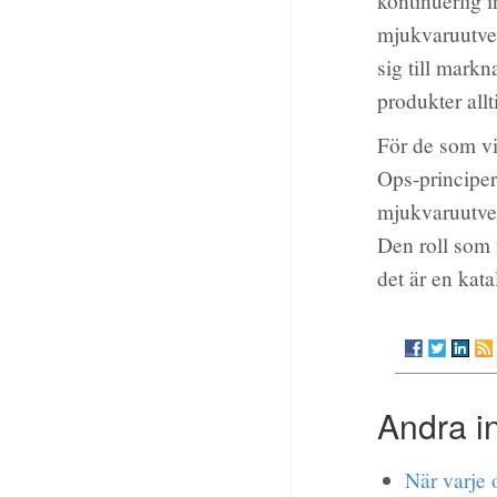
kontinuerlig i
mjukvaruutvec
sig till markn
produkter all
För de som vi
Ops-principer
mjukvaruutvec
Den roll som 
det är en kat
Andra i
När varje o