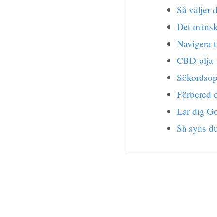
Så väljer 
Det mänskl
Navigera t
CBD-olja -
Sökordsop
Förbered 
Lär dig G
Så syns du