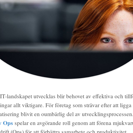
 IT-landskapet utvecklas blir behovet av effektiva och tillfö
gar allt viktigare. För företag som strävar efter att ligga
atisering blivit en oumbärlig del av utvecklingsprocessen.
v Ops
spelar en avgörande roll genom att förena mjukvar
rift (Ops) för att förbättra samarbete och produktivitet.