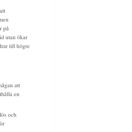
att
 men
r på
id utan ökar
ar till högre
mågan att
thålla en
lös och
ör