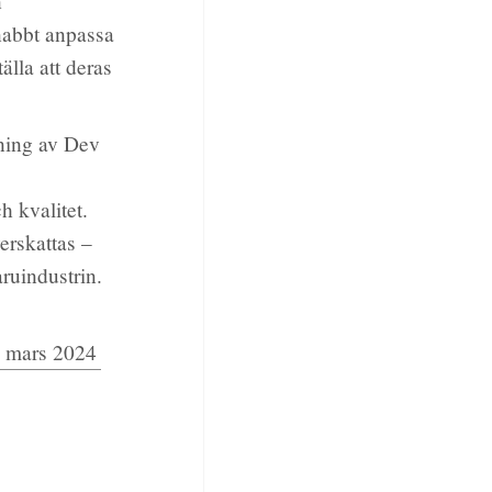
n
nabbt anpassa
älla att deras
pning av Dev
h kvalitet.
erskattas –
ruindustrin.
 mars 2024