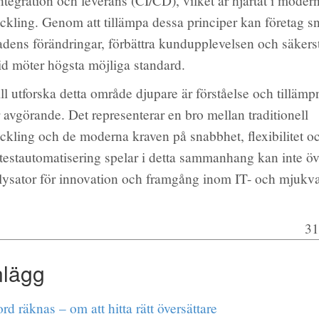
ntegration och leverans (CI/CD), vilket är hjärtat i moder
kling. Genom att tillämpa dessa principer kan företag s
adens förändringar, förbättra kundupplevelsen och säkerst
tid möter högsta möjliga standard.
ll utforska detta område djupare är förståelse och tilläm
 avgörande. Det representerar en bro mellan traditionell
kling och de moderna kraven på snabbhet, flexibilitet oc
testautomatisering spelar i detta sammanhang kan inte öv
alysator för innovation och framgång inom IT- och mjukva
31
nlägg
rd räknas – om att hitta rätt översättare