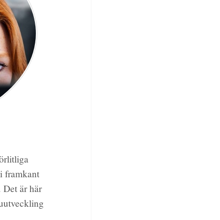
rlitliga
 i framkant
 Det är här
uutveckling