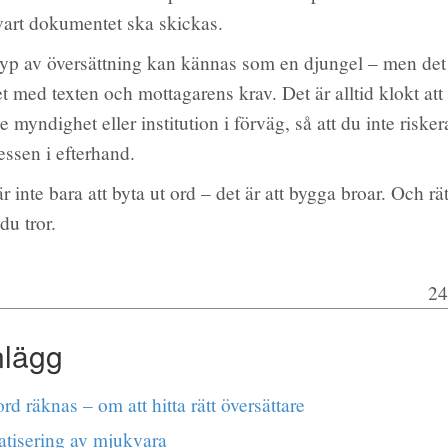
art dokumentet ska skickas.
t typ av översättning kan kännas som en djungel – men de
tet med texten och mottagarens krav. Det är alltid klokt att 
e myndighet eller institution i förväg, så att du inte riske
ssen i efterhand.
är inte bara att byta ut ord – det är att bygga broar. Och rä
du tror.
24
nlägg
rd räknas – om att hitta rätt översättare
tisering av mjukvara