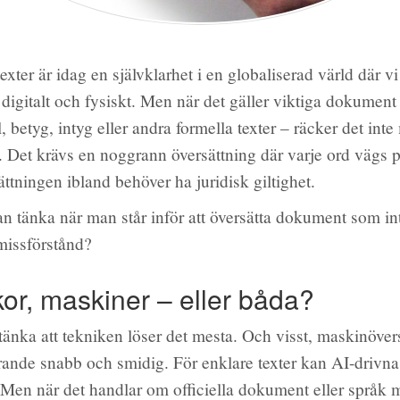
texter är idag en självklarhet i en globaliserad värld där vi
 digitalt och fysiskt. Men när det gäller viktiga dokumen
l, betyg, intyg eller andra formella texter – räcker det inte
t. Det krävs en noggrann översättning där varje ord vägs 
ttningen ibland behöver ha juridisk giltighet.
n tänka när man står inför att översätta dokument som in
missförstånd?
or, maskiner – eller båda?
t tänka att tekniken löser det mesta. Och visst, maskinöver
rande snabb och smidig. För enklare texter kan AI-drivna
p. Men när det handlar om officiella dokument eller språk 