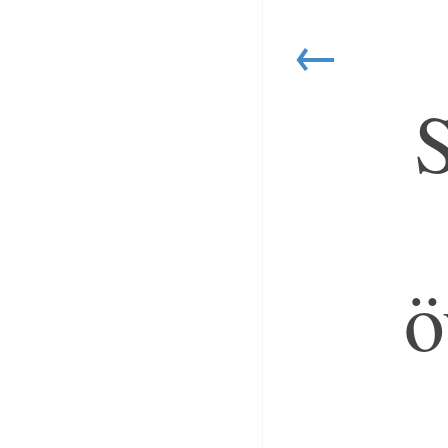
←
S
ö