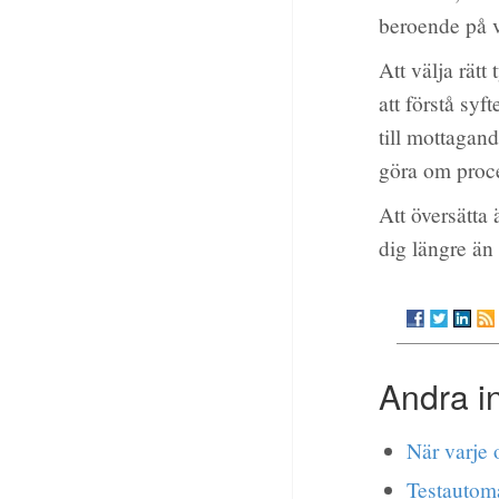
beroende på v
Att välja rät
att förstå syf
till mottagand
göra om proce
Att översätta 
dig längre än 
Andra i
När varje o
Testautoma