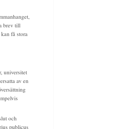
sammanhanget,
 brev till
 kan få stora
, universitet
ersatta av en
versättning
empelvis
slut och
rius publicus