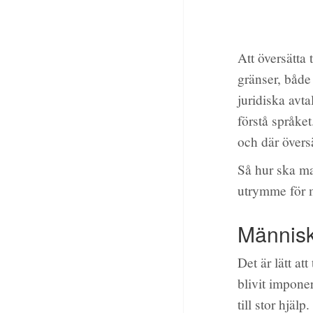
Att översätta 
gränser, både
juridiska avta
förstå språke
och där översä
Så hur ska ma
utrymme för 
Människ
Det är lätt at
blivit impone
till stor hjäl