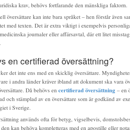
uridiska krav, behövs fortfarande den mänskliga faktorn.
ell översättare kan inte bara språket – hen förstår även 
et med texten. Det är extra viktigt i exempelvis personliga
edicinska journaler eller affärsavtal, där ett litet misstag
.
s en certifierad översättning?
äcker det inte ens med en skicklig översättare. Myndigheter
vare i andra länder kräver ibland att dokument ska vara öv
certifierad översättning
översättare. Då behövs en
– en ö
ad och stämplad av en översättare som är godkänd av ex
et i Sverige.
sättning används ofta för betyg, vigselbevis, domstolsbe
 den kan behöva kompletteras med en apostille eller nota