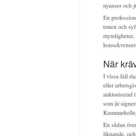
nyanser och j
En profession
tonen och syft
myndigheter, m
konsekvenser
När kräv
I vissa fall r
eller arbetsgi
auktoriserad 
som är signer
Kammarkollegi
En sådan över
liknande, och