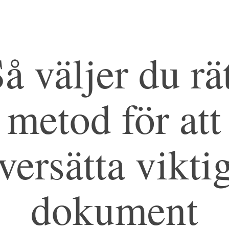
å väljer du rä
metod för att
versätta vikti
dokument