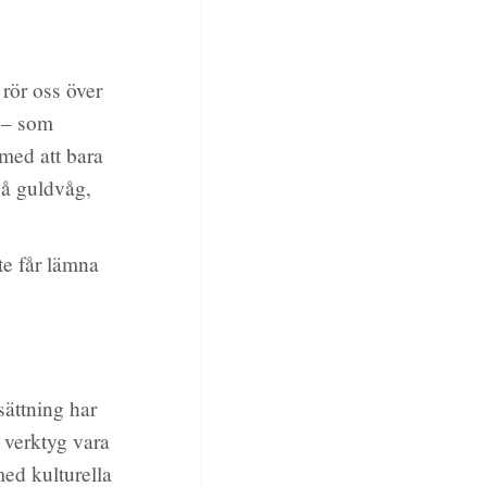
 rör oss över
t – som
 med att bara
på guldvåg,
te får lämna
sättning har
 verktyg vara
med kulturella